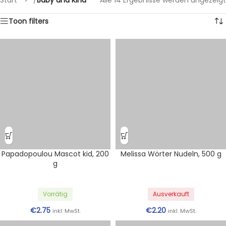
Start
/
Baby und Kind
Alle 14 Ergebnisse werden angezeigt
Toon filters
Papadopoulou Mascot kid, 200
Melissa Wörter Nudeln, 500 g
g
Vorrätig
Ausverkauft
€
2.75
€
2.20
inkl. MwSt.
inkl. MwSt.