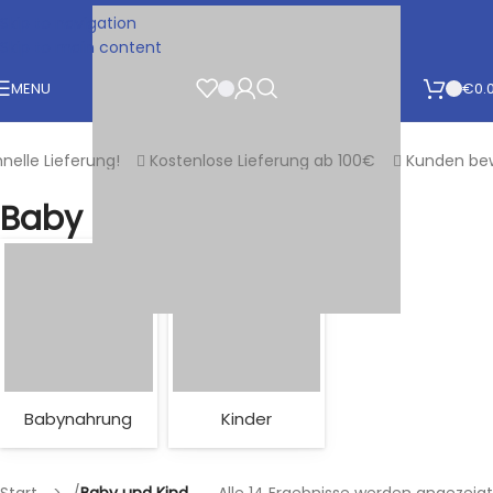
Skip to navigation
Skip to main content
MENU
€
0.
le Lieferung!
Kostenlose Lieferung ab 100€
Kunden bewert
Baby und Kind
Babynahrung
Kinder