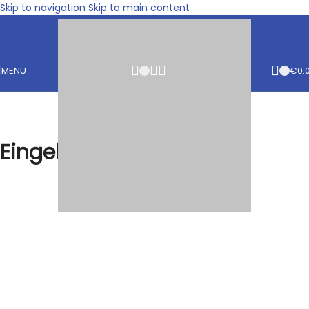
Skip to navigation
Skip to main content
MENU
€
0.
Eingelegter Fisch
Start
/
Fisch
/
Eingelegter Fisch
Alle 17 Ergebnisse werden angezeigt
Toon filters