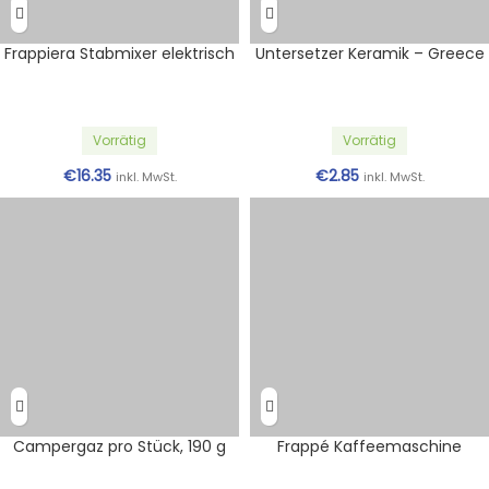
Frappiera Stabmixer elektrisch
Untersetzer Keramik – Greece
Vorrätig
Vorrätig
€
16.35
€
2.85
inkl. MwSt.
inkl. MwSt.
Campergaz pro Stück, 190 g
Frappé Kaffeemaschine