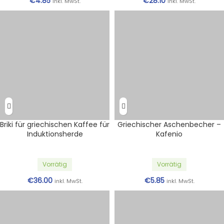
€
4.85
€
28.10
inkl. MwSt.
inkl. MwSt.
Briki für griechischen Kaffee für
Griechischer Aschenbecher –
Induktionsherde
Kafenio
Vorrätig
Vorrätig
€
36.00
€
5.85
inkl. MwSt.
inkl. MwSt.