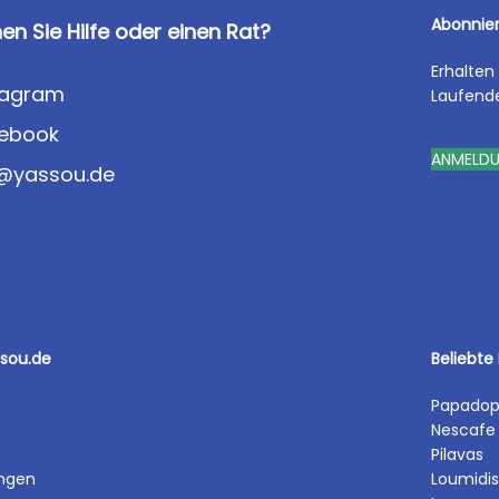
Abonnier
en Sie Hilfe oder einen Rat?
Erhalten
tagram
Laufend
ebook
ANMELD
o@yassou.de
ssou.de
Beliebte
Papadop
Nescafe
Pilavas
ngen
Loumidis