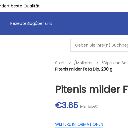
tiert beste Qualität
Rezepte
Blog
Über uns
Start
/
Molkerei
/
Dips und S
Pitenis milder Feta Dip, 200 g
Pitenis milder 
€
3.65
inkl. MwSt.
WEITERE INFORMATIONEN