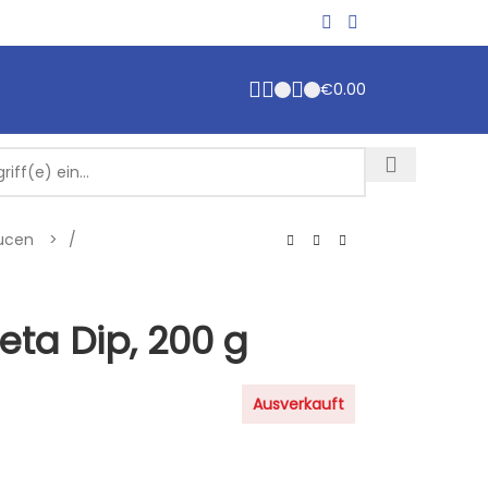
€
0.00
aucen
/
Feta Dip, 200 g
Ausverkauft