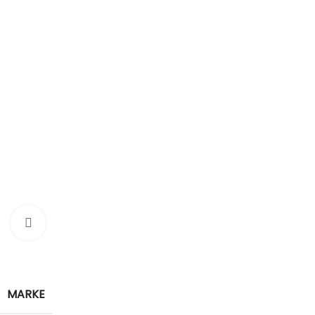
Klik om te vergroten
MARKE