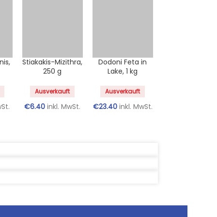
nis,
Stiakakis-Mizithra,
Dodoni Feta in
250 g
Lake, 1 kg
Ausverkauft
Ausverkauft
wSt.
€
6.40
inkl. MwSt.
€
23.40
inkl. MwSt.