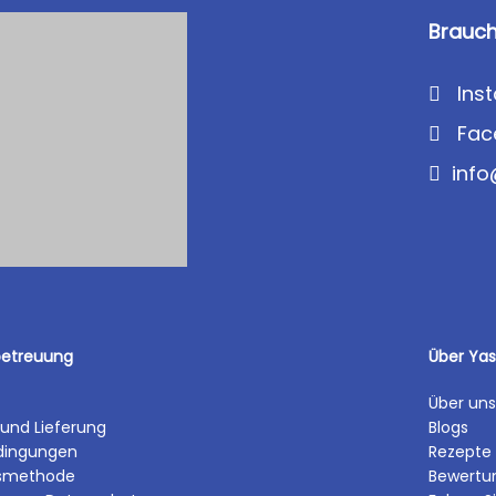
Brauch
Ins
Fac
inf
etreuung
Über Ya
Über uns
und Lieferung
Blogs
edingungen
Rezepte
smethode
Bewertu