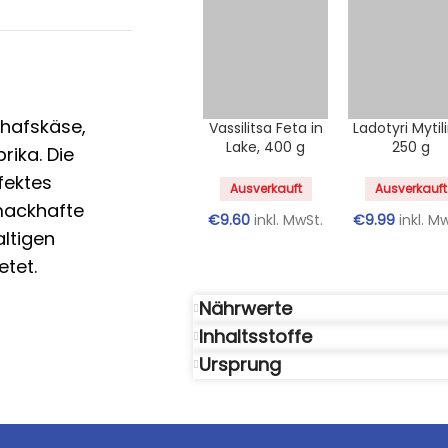
chafskäse,
Vassilitsa Feta in
Ladotyri Mytili
Lake, 400 g
250 g
rika. Die
fektes
Ausverkauft
Ausverkauft
hmackhafte
€
9.60
inkl. MwSt.
€
9.99
inkl. M
altigen
etet.
Nährwerte
Inhaltsstoffe
Ursprung