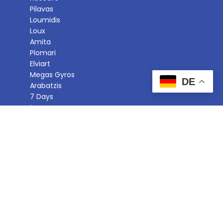
Pilavas
Loumidis
Loux
Amita
Plomari
Elviart
Megas Gyros
DE
Arabatzis
7 Days
Ion
Barbayanni
© 2025 Yassou.de | Realisierung:
iVendo Marketing Groningen