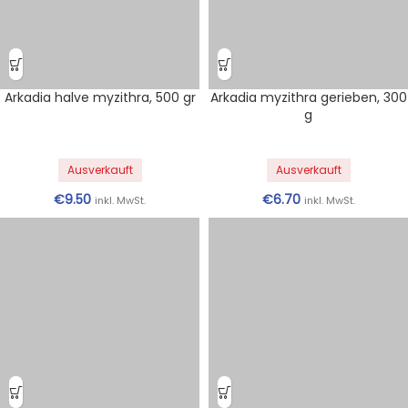
€
9.50
€
6.70
inkl. MwSt.
inkl. MwSt.
Stiakakis-Mizithra, 250 g
Stiakakis Mizithra, 500 g
Ausverkauft
Ausverkauft
€
6.40
€
8.80
inkl. MwSt.
inkl. MwSt.
Mizithra
Mizithra ist eine der beliebtesten Käsesorten Griechenlands, die
für ihre weiche, cremige Textur und ihren delikaten Geschmack
bekannt ist. Dieser traditionelle Käse wird oft aus Schafs- oder
Ziegenmilch hergestellt und ist ein wahres Geschmackserlebnis
für Liebhaber authentischer griechischer Gerichte. Ob als
geschmackvolle Ergänzung zu Nudeln oder als Belag für Salate
- Mizithra ist vielseitig einsetzbar und passt perfekt zu einer
Vielzahl von Gerichten.