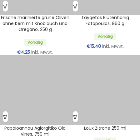
Frische marinierte grüne Oliven
Taygetos Blütenhonig
ohne Kern mit Knoblauch und
Fotopoulos, 960 g
Oregano, 250 g
Vorrätig
Vorrätig
€
15.40
inkl. MwSt.
€
4.25
inkl. MwSt.
Papaioannou Agiorgitiko Old
Loux Zitrone 250 ml
Vines, 750 ml