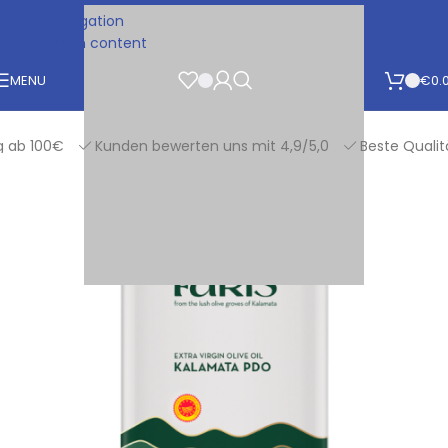
Skip to navigation
Skip to main content
MENU
€
0.
b 100€
Kunden bewerten uns mit 4,9/5,0
Beste Qualität g