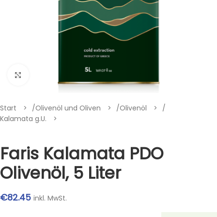
Klik om te vergroten
Start
/
Olivenöl und Oliven
/
Olivenöl
/
Kalamata g.U.
Faris Kalamata PDO
Olivenöl, 5 Liter
€
82.45
inkl. MwSt.