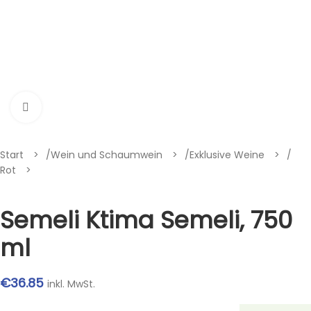
Klik om te vergroten
Start
/
Wein und Schaumwein
/
Exklusive Weine
/
Rot
Semeli Ktima Semeli, 750
ml
€
36.85
inkl. MwSt.