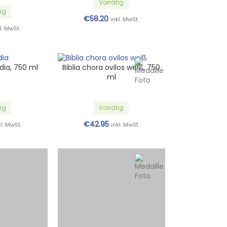
Vorrätig
ig
€
58.20
inkl. MwSt.
l. MwSt.
dia, 750 ml
Biblia chora ovilos weiß, 750
ml
ig
Vorrätig
€
42.95
kl. MwSt.
inkl. MwSt.