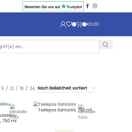
€
0.00
9
12
18
24
Tselepos Santorini, 750 ml
assiliou
, 750 ml