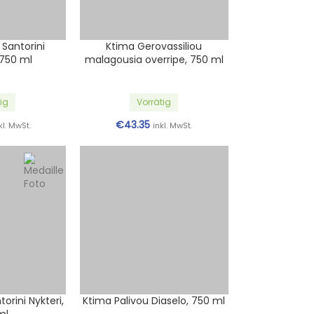
Santorini
Ktima Gerovassiliou
 750 ml
malagousia overripe, 750 ml
ig
Vorrätig
€
43.35
kl. MwSt.
inkl. MwSt.
orini Nykteri,
Ktima Palivou Diaselo, 750 ml