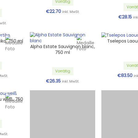
Vorrätig
Vorrät
€
22.70
inkl. MwSt.
€
28.15
ink
MwSt.
iko, 750 ml
Tselepos Laou
Alpha Estate Sauvignon blanc,
750 ml
Vorrät
Vorrätig
€
83.50
 MwSt.
in
€
26.35
inkl. MwSt.
u weiß, 750
Tselepos Nikteri, 750 ml
Vorrätig
€
68.30
 MwSt.
inkl. MwSt.