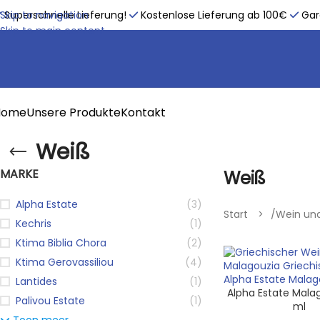
Skip to navigation
Superschnelle Lieferung!
Kostenlose Lieferung ab 100€
Gara
Skip to main content
Home
Unsere Produkte
Kontakt
Weiß
MARKE
Weiß
Alpha Estate
(3)
Start
/
Wein un
Kechris
(1)
Ktima Biblia Chora
(2)
Ktima Gerovassiliou
(4)
Lantides
(1)
Alpha Estate Mala
Palivou Estate
(1)
ml