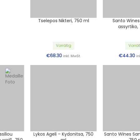
Santo Wines 
assyrtiko,
Vorrät
€
44.30
in
siliou
Lykos Ageli – Kydonitsa, 750
Santo Wines Sant