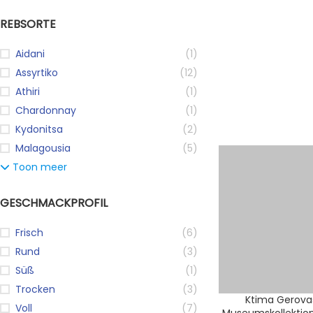
REBSORTE
Aidani
(1)
Assyrtiko
(12)
Athiri
(1)
Chardonnay
(1)
Kydonitsa
(2)
Malagousia
(5)
Toon meer
GESCHMACKPROFIL
Frisch
(6)
Rund
(3)
Süß
(1)
Trocken
(3)
Ktima Gerovas
Voll
(7)