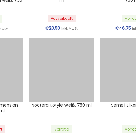
 weiß, 750
ml
750 
Ausverkauft
Vorrät
€
20.50
€
46.75
inkl. MwSt.
in
 MwSt.
Dimension
Noctera Kotyle Weiß, 750 ml
Semeli Elixe
 ml
ft
Vorrätig
Vorrät