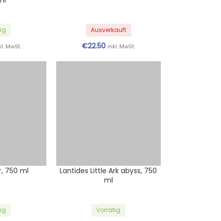
ml
ig
Ausverkauft
€
22.50
kl. MwSt.
inkl. MwSt.
r, 750 ml
Lantides Little Ark abyss, 750
ml
ig
Vorrätig