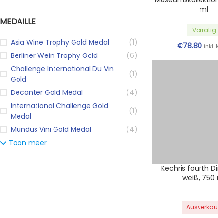
Museumskollektion
ml
MEDAILLE
Vorrätig
Asia Wine Trophy Gold Medal
(1)
€
78.80
inkl.
Berliner Wein Trophy Gold
(6)
Challenge International Du Vin
(1)
Gold
Decanter Gold Medal
(4)
International Challenge Gold
(1)
Medal
Mundus Vini Gold Medal
(4)
Toon meer
Kechris fourth 
weiß, 750
Ausverkau