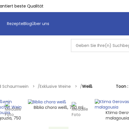
ntiert beste Qualität
Rezepte
Blog
Über uns
d Schaumwein
/
Exklusive Weine
/
Weiß
Toon
Biblia chora weiß, 750 ml
Ktima Gerov
gouzia, 750
malagousia