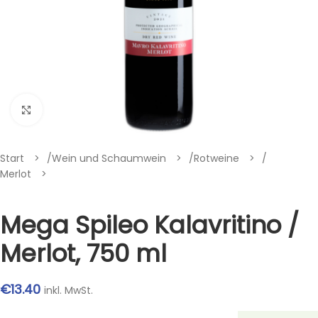
Klik om te vergroten
Start
/
Wein und Schaumwein
/
Rotweine
/
Merlot
Mega Spileo Kalavritino /
Merlot, 750 ml
€
13.40
inkl. MwSt.