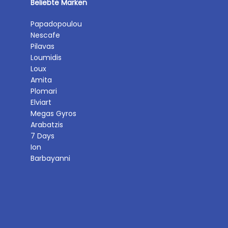
Beliebte Marken
Papadopoulou
Nescafe
Pilavas
Loumidis
Loux
Amita
Plomari
Elviart
Megas Gyros
Arabatzis
7 Days
Ion
Barbayanni