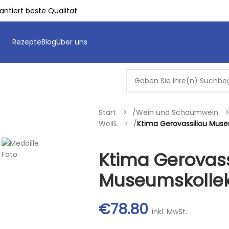
ntiert beste Qualität
Rezepte
Blog
Über uns
Start
/
Wein und Schaumwein
Weiß
/
Ktima Gerovassiliou Muse
Ktima Gerovass
Museumskollekt
€
78.80
inkl. MwSt.