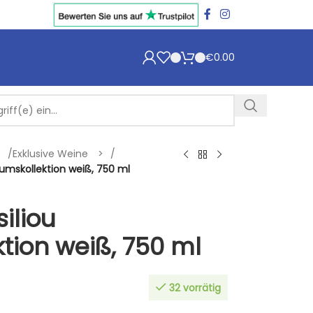
€
0.00
/
Exklusive Weine
/
umskollektion weiß, 750 ml
iliou
ion weiß, 750 ml
32 vorrätig