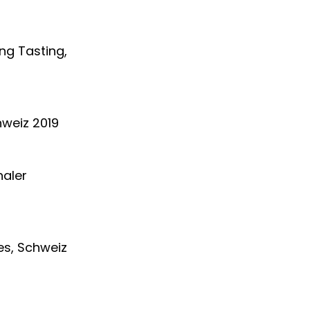
ng Tasting,
hweiz 2019
naler
es, Schweiz