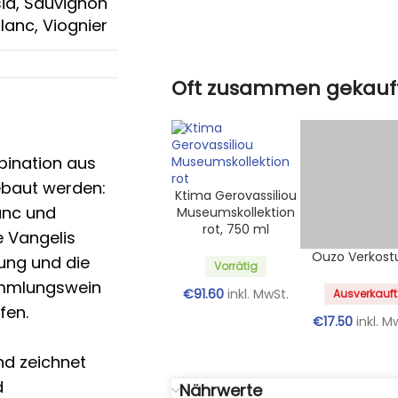
ia
,
Sauvignon
lanc
,
Viognier
Oft zusammen gekauf
bination aus
ebaut werden:
Ktima Gerovassiliou
anc und
Museumskollektion
rot, 750 ml
 Vangelis
Ouzo Verkost
fung und die
Vorrätig
ammlungswein
€
91.60
inkl. MwSt.
Ausverkauft
fen.
€
17.50
inkl. M
nd zeichnet
d
Nährwerte