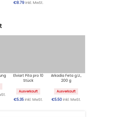
€
8.79
inkl. MwSt.
t
ung
Elviart Pita pro 10
Arkadia Feta g.U.,
Stück
200 g
Ausverkauft
Ausverkauft
wSt.
€
5.35
inkl. MwSt.
€
5.50
inkl. MwSt.