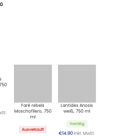
,0
s
750
Faré rebels
Lantides Anosis
Moschofilero, 750
weiß, 750 ml
wSt.
ml
Vorrätig
Ausverkauft
€
14.90
inkl. MwSt.