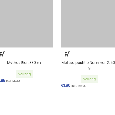
hos Bier, 330 ml
Melissa pastitio Nummer 2, 500
g
Vorrätig
Vorrätig
 MwSt.
€
1.80
inkl. MwSt.