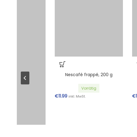
Nescafé frappé, 200 g
Myt
Vorrätig
€
11.99
€
1.85
inkl. MwSt.
inkl.