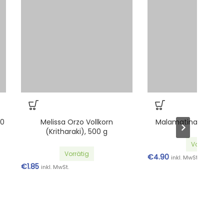
Melissa Orzo Vollkorn
Malamatina retsina, 500 m
(Kritharaki), 500 g
Vorrätig
Vorrätig
€
4.90
inkl. MwSt.
€
1.85
inkl. MwSt.