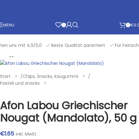
Skip to navigation
Skip to main content
MENU
€
0.
 uns mit 4,9/5,0
Beste Qualität garantiert
Für Feinschm
Klik om te vergroten
Start
/
Chips, Snacks, Kaugummi
/
Pasteli und snacks
Afon Labou Griechischer
Nougat (Mandolato), 50 g
€
1.65
inkl. MwSt.