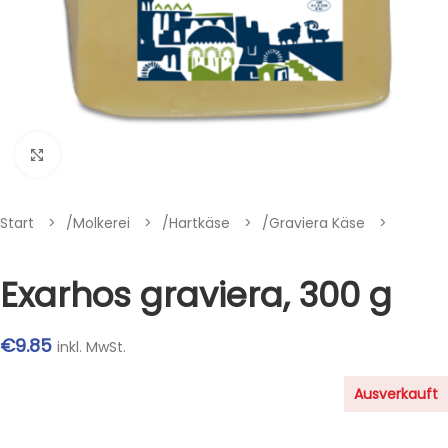
Klik om te vergroten
Start
/
Molkerei
/
Hartkäse
/
Graviera Käse
Exarhos graviera, 300 g
€
9.85
inkl. MwSt.
Ausverkauft