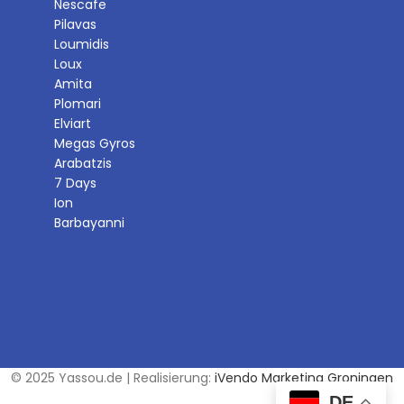
Nescafe
Pilavas
Loumidis
Loux
Amita
Plomari
Elviart
Megas Gyros
Arabatzis
7 Days
Ion
Barbayanni
© 2025 Yassou.de | Realisierung:
iVendo Marketing Groningen
DE