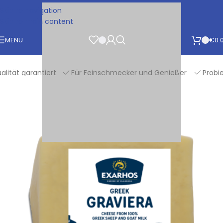
Skip to navigation
Skip to main content
MENU
€
0.
ät garantiert
Für Feinschmecker und Genießer
Probiere