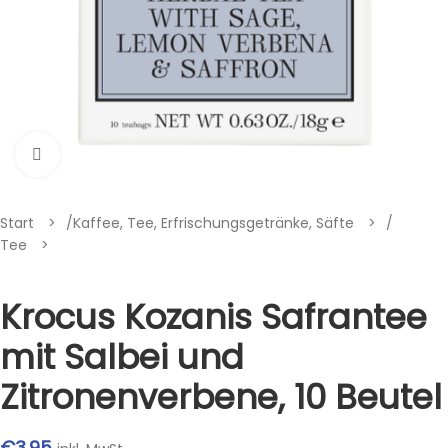
Klik om te vergroten
Start
/
Kaffee, Tee, Erfrischungsgetränke, Säfte
/
Tee
Krocus Kozanis Safrantee
mit Salbei und
Zitronenverbene, 10 Beutel
€
3.95