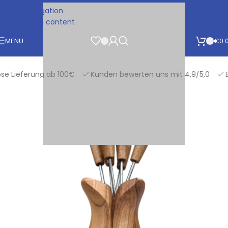
Skip to navigation
Skip to main content
MENU
€
0.
Lieferung ab 100€
Kunden bewerten uns mit 4,9/5,0
Best