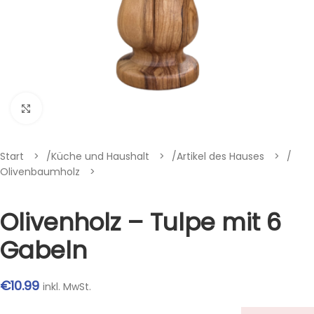
Klik om te vergroten
Start
/
Küche und Haushalt
/
Artikel des Hauses
/
Olivenbaumholz
Olivenholz – Tulpe mit 6
Gabeln
€
10.99
inkl. MwSt.