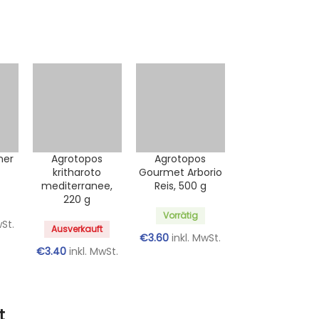
ner
Agrotopos
Agrotopos
kritharoto
Gourmet Arborio
mediterranee,
Reis, 500 g
220 g
Vorrätig
wSt.
Ausverkauft
€
3.60
inkl. MwSt.
€
3.40
inkl. MwSt.
t