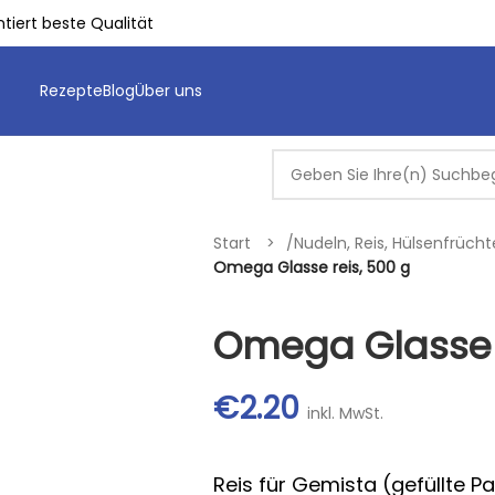
tiert beste Qualität
Rezepte
Blog
Über uns
Start
/
Nudeln, Reis, Hülsenfrüch
Omega Glasse reis, 500 g
Omega Glasse r
€
2.20
inkl. MwSt.
Reis für Gemista (gefüllte 