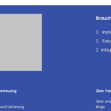
Brauch
Ins
Fac
inf
etreuung
Über Ya
Über uns
und Lieferung
Blogs