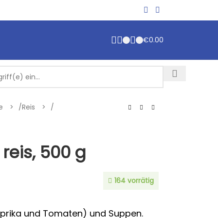
€
0.00
te
/
Reis
/
eis, 500 g
164 vorrätig
Paprika und Tomaten) und Suppen.