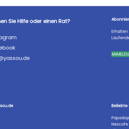
Abonnier
en Sie Hilfe oder einen Rat?
Erhalten
tagram
Laufend
ebook
ANMELD
o@yassou.de
ssou.de
Beliebte
Papadop
Nescafe