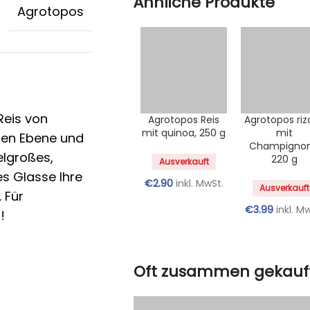
Ähnliche Produkte
Agrotopos
Reis von
Agrotopos Reis
Agrotopos riz
mit quinoa, 250 g
mit
aren Ebene und
Champignon
elgroßes,
220 g
Ausverkauft
es Glasse Ihre
€
2.90
inkl. MwSt.
Ausverkauft
 Für
€
3.99
inkl. M
!
Oft zusammen gekauf