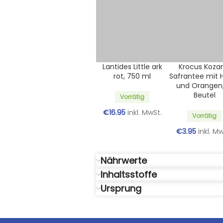
Lantides Little ark
Krocus Kozan
rot, 750 ml
Safrantee mit 
und Orangen,
Beutel
Vorrätig
€
16.95
inkl. MwSt.
Vorrätig
€
3.95
inkl. M
Nährwerte
Inhaltsstoffe
Ursprung