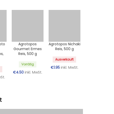
Agrotopos Nichaki
Reis, 500 g
Ausverkauft
oto
Agrotopos
€
1.95
inkl. MwSt.
Gourmet Ermes
s,
Reis, 500 g
Vorrätig
€
4.50
inkl. MwSt.
wSt.
t