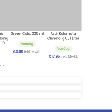
is
Green Cola, 330 ml
Astir Kalamata
Honig
Olivenöl g.U., 1 Liter
 10
Vorrätig
Vorrätig
€
0.99
inkl. MwSt.
€
17.95
inkl. MwSt.
wSt.