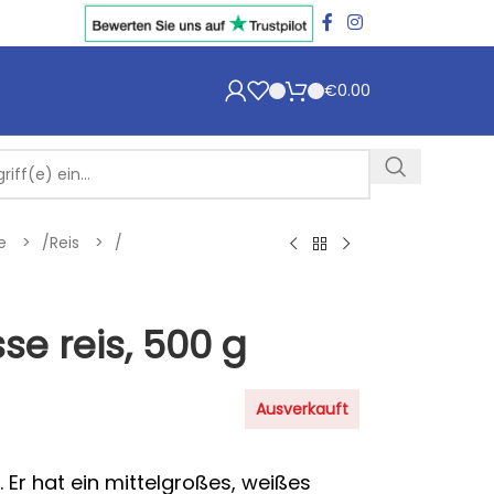
€
0.00
te
/
Reis
/
se reis, 500 g
Ausverkauft
Er hat ein mittelgroßes, weißes