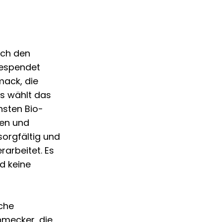
rch den
gespendet
mack, die
s wählt das
nsten Bio-
den und
orgfältig und
rarbeitet. Es
d keine
sche
chmecker, die