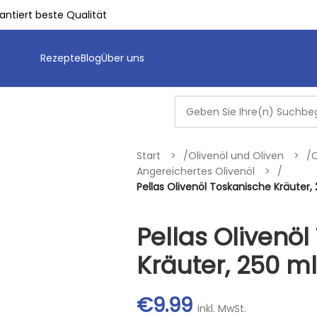
ntiert beste Qualität
Rezepte
Blog
Über uns
Start
/
Olivenöl und Oliven
/
O
Angereichertes Olivenöl
/
Pellas Olivenöl Toskanische Kräuter,
Pellas Olivenö
Kräuter, 250 ml
€
9.99
inkl. MwSt.