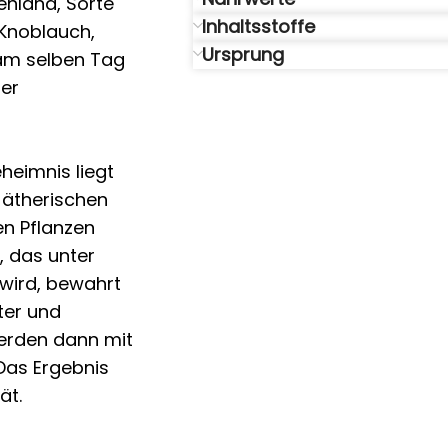
enland, Sorte
Inhaltsstoffe
-Knoblauch,
Ursprung
 am selben Tag
der
eimnis liegt
e ätherischen
en Pflanzen
 das unter
 wird, bewahrt
ter und
werden dann mit
Das Ergebnis
ät.