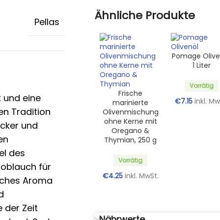
Ähnliche Produkte
Pellas
Pomage Olive
1 Liter
Vorrätig
Frische
t und eine
€
7.15
inkl. Mw
marinierte
en Tradition
Olivenmischung
ohne Kerne mit
äcker und
Oregano &
en
Thymian, 250 g
el des
Vorrätig
noblauch für
€
4.25
inkl. MwSt.
liches Aroma
d
 der Zeit
Nährwerte