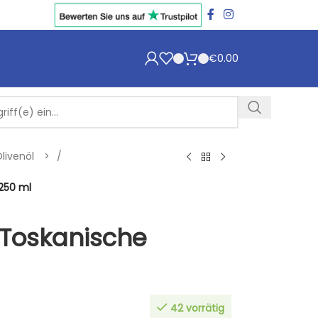
€
0.00
livenöl
/
 250 ml
l Toskanische
42 vorrätig