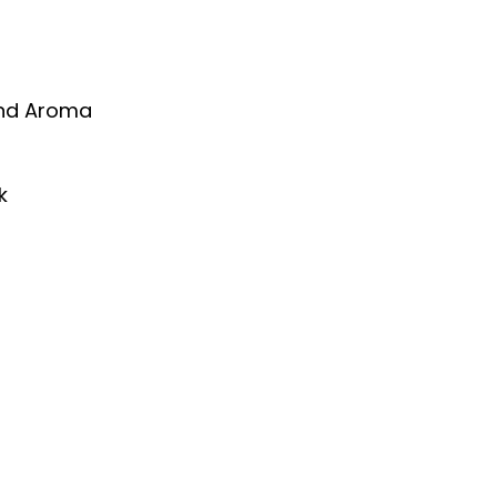
und Aroma
k