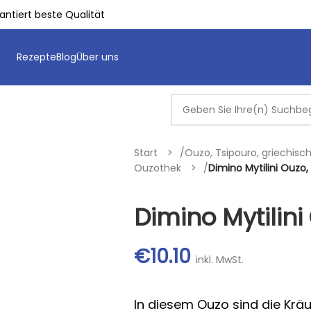
ntiert beste Qualität
Rezepte
Blog
Über uns
Start
/
Ouzo, Tsipouro, griechis
Ouzothek
/
Dimino Mytilini Ouzo,
Dimino Mytilini
€
10.10
inkl. MwSt.
In diesem Ouzo sind die Kräu