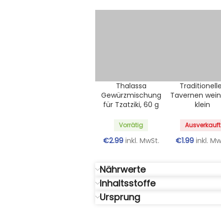
Thalassa
Traditionell
Gewürzmischung
Tavernen wein
für Tzatziki, 60 g
klein
Vorrätig
Ausverkauft
€
2.99
inkl. MwSt.
€
1.99
inkl. Mw
Nährwerte
Inhaltsstoffe
Ursprung