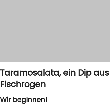
Zutaten:
120 Gramm Tarama (Fischrogen)
3 Scheiben Weißbrot ohne Kruste
Eine halbe geriebene rote Zwiebel
325 ml kaltgepresstes Olivenöl
Saft von 1,5 Zitronen
Pfeffer aus der Mühle
Eine Prise Paprikapulver
Zubereitung:
Weichen Sie das Brot in etwas Wasser ein,
drücken Sie das Wasser aus und geben Sie es
zusammen mit dem Tarama, dem Paprikapulver
und der Zwiebel in eine Schüssel.
Alles mit einem Mixer vermengen und nach und