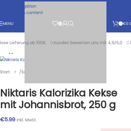
Skip to navigation
Skip to main content
MENU
€
0.
e Lieferung ab 100€
Kunden bewerten uns mit 4,9/5,0
Bes
Klik om te vergroten
Start
/
Süß
/
Kekse
/
Aromatisiert
Niktaris Kalorizika Kekse
mit Johannisbrot, 250 g
€
5.99
inkl. MwSt.