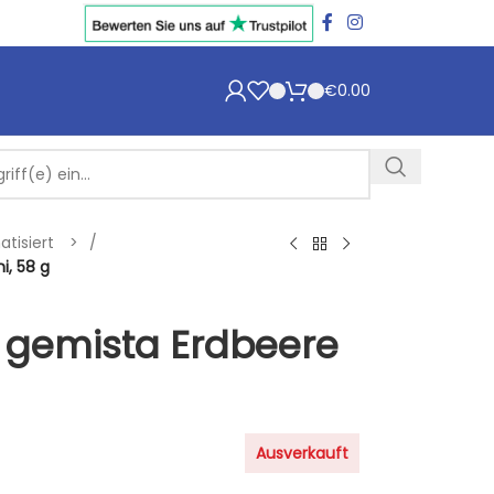
€
0.00
atisiert
/
, 58 g
gemista Erdbeere
Ausverkauft