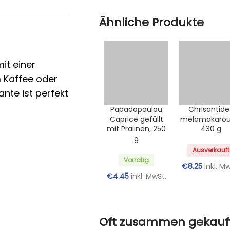
Ähnliche Produkte
it einer
 Kaffee oder
ante ist perfekt
Papadopoulou
Chrisantide
Caprice gefüllt
melomakarou
mit Pralinen, 250
430 g
g
Ausverkauft
Vorrätig
€
8.25
inkl. M
€
4.45
inkl. MwSt.
Oft zusammen gekauf