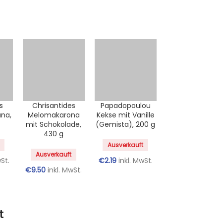
s
Chrisantides
Papadopoulou
na,
Melomakarona
Kekse mit Vanille
mit Schokolade,
(Gemista), 200 g
430 g
Ausverkauft
Ausverkauft
wSt.
€
2.19
inkl. MwSt.
€
9.50
inkl. MwSt.
t