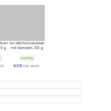
liven
Ion Milchschokolade
70 g
mit Mandeln, 100 g
Vorrätig
wSt.
€
3.10
inkl. MwSt.