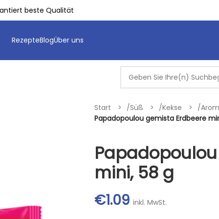
ntiert beste Qualität
Rezepte
Blog
Über uns
Start
/
Süß
/
Kekse
/
Arom
Papadopoulou gemista Erdbeere mini
Papadopoulou 
mini, 58 g
€
1.09
inkl. MwSt.