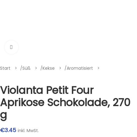
Klik om te vergroten
Start
/
Süß
/
Kekse
/
Aromatisiert
Violanta Petit Four
Aprikose Schokolade, 270
g
€
3.45
inkl. MwSt.