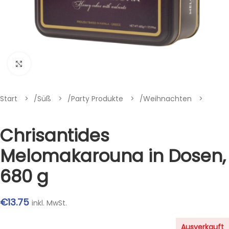
Klik om te vergroten
Start
/
Süß
/
Party Produkte
/
Weihnachten
Chrisantides
Melomakarouna in Dosen,
680 g
€
13.75
inkl. MwSt.
Ausverkauft