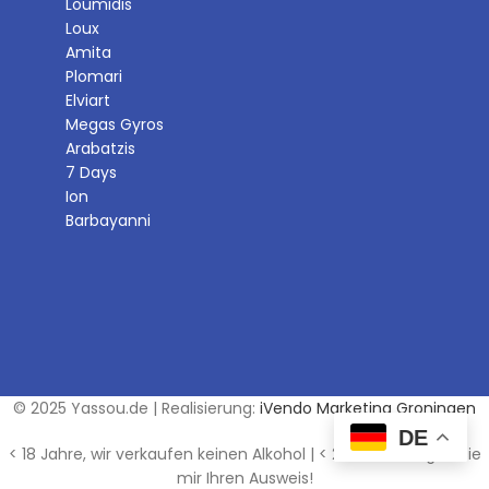
Loumidis
Loux
Amita
Plomari
Elviart
Megas Gyros
Arabatzis
7 Days
Ion
Barbayanni
© 2025 Yassou.de | Realisierung:
iVendo Marketing Groningen
DE
< 18 Jahre, wir verkaufen keinen Alkohol | < 25 Jahre, Zeigen Sie
mir Ihren Ausweis!