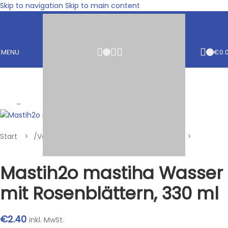
Skip to navigation
Skip to main content
MENU
€
0.
Klik om te vergroten
Start
/
Vollkorn, Bio, Mastix
/
Mastix Produkte
Mastih2o mastiha Wasser
mit Rosenblättern, 330 ml
€
2.40
inkl. MwSt.