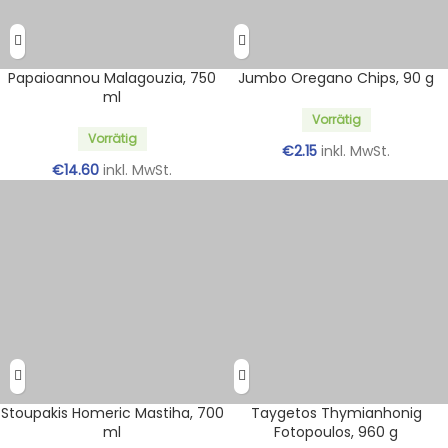
Papaioannou Malagouzia, 750
Jumbo Oregano Chips, 90 g
ml
Vorrätig
Vorrätig
€
2.15
inkl. MwSt.
€
14.60
inkl. MwSt.
Stoupakis Homeric Mastiha, 700
Taygetos Thymianhonig
ml
Fotopoulos, 960 g