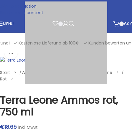
Skip to navigation
Skip to main content
MENU
€
0.
g!
Kostenlose Lieferung ab 100€
Kunden bewerten uns mi
Klik om te vergroten
Start
/
Wein und Schaumwein
/
Exklusive Weine
/
Rot
Terra Leone Ammos rot,
750 ml
€
18.65
inkl. MwSt.