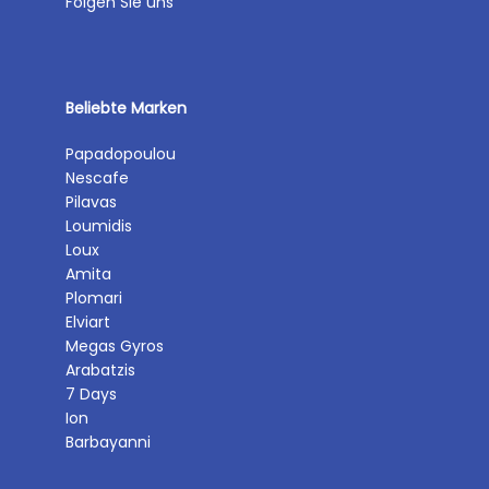
Folgen Sie uns
Beliebte Marken
Papadopoulou
Nescafe
Pilavas
Loumidis
Loux
Amita
Plomari
Elviart
Megas Gyros
Arabatzis
7 Days
Ion
Barbayanni