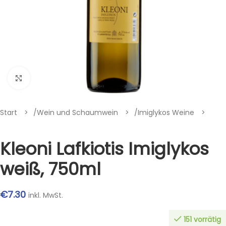
Klik om te vergroten
Start
/
Wein und Schaumwein
/
Imiglykos Weine
Kleoni Lafkiotis Imiglykos
weiß, 750ml
€
7.30
inkl. MwSt.
151 vorrätig