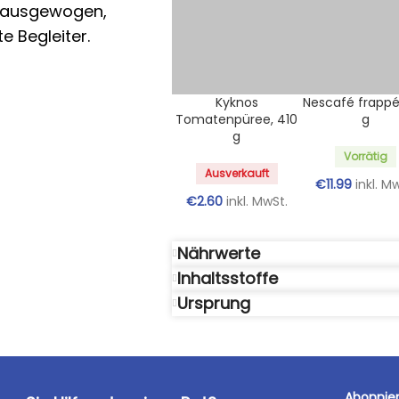
d ausgewogen,
e Begleiter.
Kyknos
Nescafé frappé
Tomatenpüree, 410
g
g
Vorrätig
Ausverkauft
€
11.99
inkl. M
€
2.60
inkl. MwSt.
Nährwerte
Inhaltsstoffe
Ursprung
Abonnier