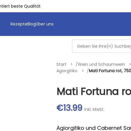
tiert beste Qualität
Rezepte
Blog
Über uns
Start
/
Wein und Schaumwein
Agiorgitiko
/
Mati Fortuna rot, 75
Mati Fortuna ro
€
13.99
inkl. MwSt.
Agiorgitiko und Cabernet Sau