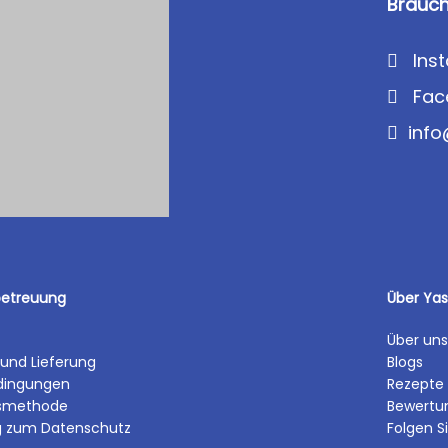
Brauch
Ins
Fac
inf
etreuung
Über Ya
Über uns
und Lieferung
Blogs
edingungen
Rezepte
smethode
Bewertu
ng zum Datenschutz
Folgen S