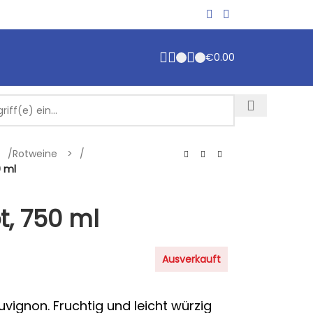
€
0.00
/
Rotweine
/
0 ml
t, 750 ml
Ausverkauft
vignon. Fruchtig und leicht würzig