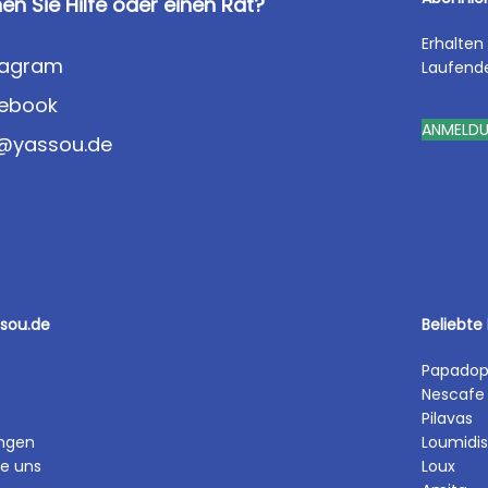
en Sie Hilfe oder einen Rat?
Erhalten
tagram
Laufend
ebook
ANMELD
o@yassou.de
ssou.de
Beliebte
Papadop
Nescafe
Pilavas
ngen
Loumidis
ie uns
Loux