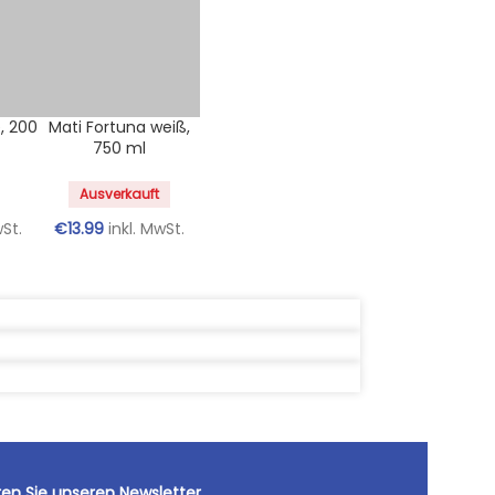
, 200
Mati Fortuna weiß,
750 ml
Ausverkauft
wSt.
€
13.99
inkl. MwSt.
en Sie unseren Newsletter