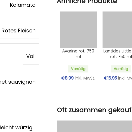
Ähnliche Produkte
Kalamata
Rotes Fleisch
Avarino rot, 750
Lantides Little
Voll
ml
rot, 750 m
Vorrätig
Vorrätig
€
8.99
inkl. MwSt.
€
16.95
inkl. M
et sauvignon
Oft zusammen gekauf
leicht würzig