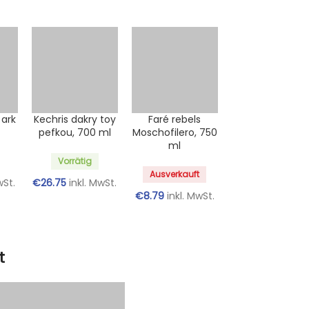
 ark
Kechris dakry toy
Faré rebels
l
pefkou, 700 ml
Moschofilero, 750
ml
Vorrätig
Ausverkauft
wSt.
€
26.75
inkl. MwSt.
€
8.79
inkl. MwSt.
t