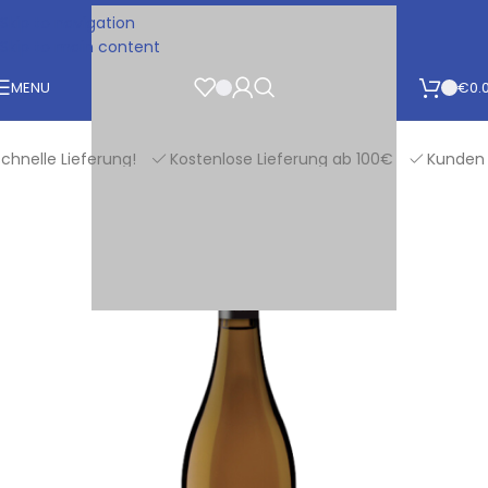
Skip to navigation
Skip to main content
MENU
€
0.
lle Lieferung!
Kostenlose Lieferung ab 100€
Kunden bew