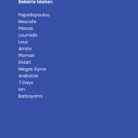
Beliebte Marken
Papadopoulou
Nescafe
Pilavas
Loumidis
Loux
Amita
Plomari
Elviart
Megas Gyros
Arabatzis
7 Days
Ion
Barbayanni