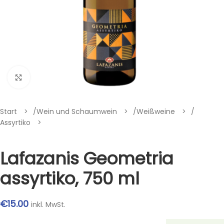
Klik om te vergroten
Start
/
Wein und Schaumwein
/
Weißweine
/
Assyrtiko
Lafazanis Geometria
assyrtiko, 750 ml
€
15.00
inkl. MwSt.