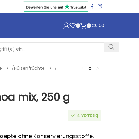
€
0.00
te
/
Hülsenfrüchte
/
oa mix, 250 g
4 vorrätig
epte ohne Konservierungsstoffe.