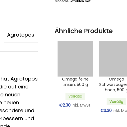
Sicheres Bezahlen mit:
Ähnliche Produkte
Agrotopos
e hat Agrotopos
Omega feine
Omega
Linsen, 500 g
Schwarzauge
die auf eine
hnen, 500 
ie neuen
Vorrätig
e neuen
Vorrätig
€
2.30
inkl. MwSt.
besondere und
€
3.30
inkl. M
erbessern und
unde