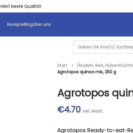
tiert beste Qualität
Rezepte
Blog
Über uns
Start
/
Nudeln, Reis, Hülsenfrüch
Agrotopos quinoa mix, 250 g
Agrotopos quin
€
4.70
inkl. MwSt.
Agrotopos Ready-to-eat-Rez