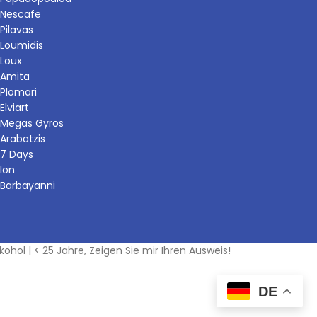
Nescafe
Pilavas
Loumidis
Loux
Amita
Plomari
Elviart
Megas Gyros
Arabatzis
7 Days
Ion
Barbayanni
kohol | < 25 Jahre, Zeigen Sie mir Ihren Ausweis!
DE