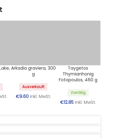
t
Lake,
Arkadia graviera, 300
Taygetos
g
Thymianhonig
Fotopoulos, 460 g
Ausverkauft
Vorrätig
wSt.
€
9.60
inkl. MwSt.
€
12.85
inkl. MwSt.