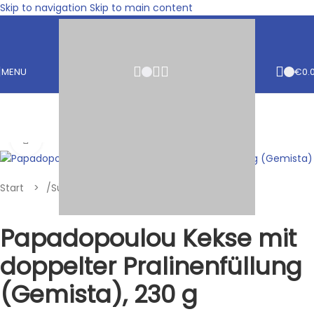
Skip to navigation
Skip to main content
MENU
€
0.
Klik om te vergroten
Start
/
Süß
/
Kekse
/
Mit Schokolade
Papadopoulou Kekse mit
doppelter Pralinenfüllung
(Gemista), 230 g