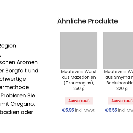
Ähnliche Produkte
 Region
,
ischen Aromen
er Sorgfalt und
Moutevelis Wurst
Moutevelis W
aus Mazedonien
aus Smyrna 
ochwertige
(Tzoumagias),
Bockshornkle
chermethode
250 g
320 g
 Probieren Sie
Ausverkauft
Ausverkauft
 mit Oregano,
€
5.95
inkl. MwSt.
€
6.55
inkl. M
gebacken oder