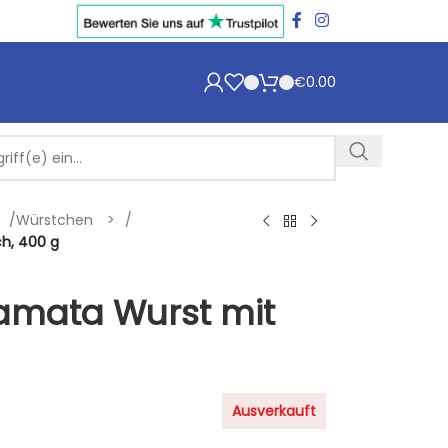
€
0.00
/
Würstchen
/
h, 400 g
lamata Wurst mit
Ausverkauft