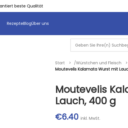
ntiert beste Qualität
Rezepte
Blog
Über uns
Start
/
Würstchen und Fleisch
Moutevelis Kalamata Wurst mit Lauc
Moutevelis Ka
Lauch, 400 g
€
6.40
inkl. MwSt.