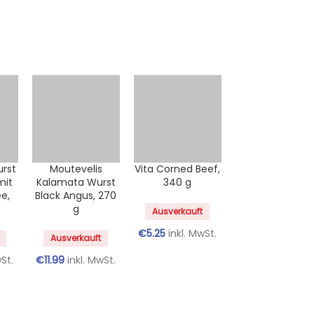
urst
Moutevelis
Vita Corned Beef,
mit
Kalamata Wurst
340 g
e,
Black Angus, 270
g
Ausverkauft
€
5.25
inkl. MwSt.
Ausverkauft
wSt.
€
11.99
inkl. MwSt.