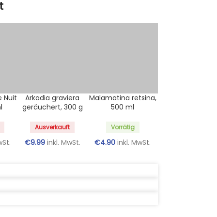
t
e Nuit
Arkadia graviera
Malamatina retsina,
l
geräuchert, 300 g
500 ml
Ausverkauft
Vorrätig
wSt.
€
9.99
inkl. MwSt.
€
4.90
inkl. MwSt.