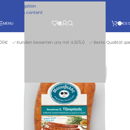
Skip to navigation
Skip to main content
MENU
€
0.
€
Kunden bewerten uns mit 4,9/5,0
Beste Qualität garant