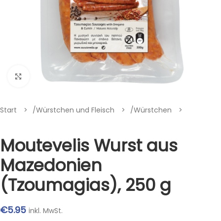
Klik om te vergroten
Start
/
Würstchen und Fleisch
/
Würstchen
Moutevelis Wurst aus
Mazedonien
(Tzoumagias), 250 g
€
5.95
inkl. MwSt.